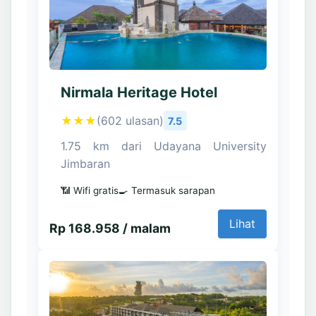
Nirmala Heritage Hotel
★★★
(602 ulasan)
7.5
1.75 km dari Udayana University
Jimbaran
📶 Wifi gratis
🍳 Termasuk sarapan
Lihat
Rp 168.958 / malam