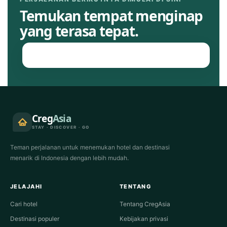
Temukan tempat menginap
yang terasa tepat.
Jelajahi hotel
Creg
Asia
STAY · DISCOVER · GO
Teman perjalanan untuk menemukan hotel dan destinasi
menarik di Indonesia dengan lebih mudah.
JELAJAHI
TENTANG
Cari hotel
Tentang CregAsia
Destinasi populer
Kebijakan privasi