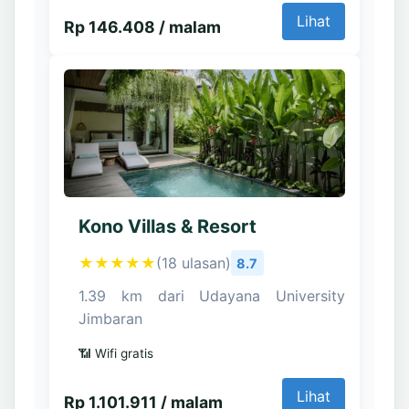
Lihat
Rp 146.408 / malam
Kono Villas & Resort
★★★★★
(18 ulasan)
8.7
1.39 km dari Udayana University
Jimbaran
📶 Wifi gratis
Lihat
Rp 1.101.911 / malam