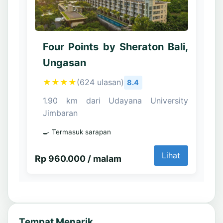
Four Points by Sheraton Bali,
Ungasan
★★★★
(624 ulasan)
8.4
1.90 km dari Udayana University
Jimbaran
🍳 Termasuk sarapan
Lihat
Rp 960.000 / malam
Tempat Menarik