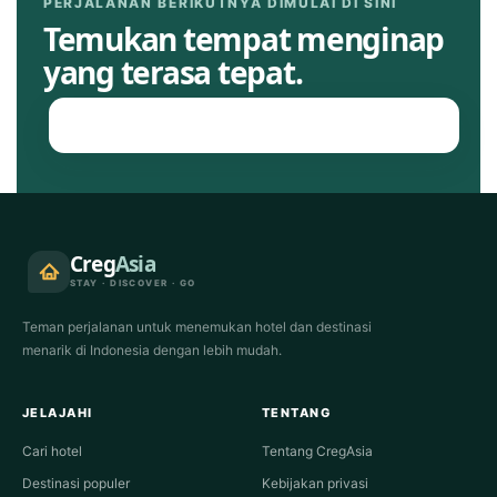
PERJALANAN BERIKUTNYA DIMULAI DI SINI
Temukan tempat menginap
yang terasa tepat.
Jelajahi hotel
Creg
Asia
STAY · DISCOVER · GO
Teman perjalanan untuk menemukan hotel dan destinasi
menarik di Indonesia dengan lebih mudah.
JELAJAHI
TENTANG
Cari hotel
Tentang CregAsia
Destinasi populer
Kebijakan privasi