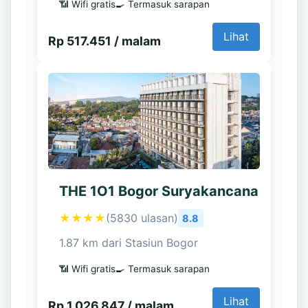
📶 Wifi gratis
🍳 Termasuk sarapan
Lihat
Rp 517.451 / malam
THE 1O1 Bogor Suryakancana
★★★★
(5830 ulasan)
8.8
1.87 km dari Stasiun Bogor
📶 Wifi gratis
🍳 Termasuk sarapan
Lihat
Rp 1.026.847 / malam