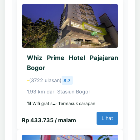
Whiz Prime Hotel Pajajaran
Bogor
-
(3722 ulasan)
8.7
1.93 km dari Stasiun Bogor
📶 Wifi gratis
🍳 Termasuk sarapan
Lihat
Rp 433.735 / malam