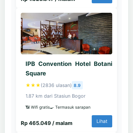
IPB Convention Hotel Botani
Square
★★★
(2836 ulasan)
8.9
1.87 km dari Stasiun Bogor
📶 Wifi gratis
🍳 Termasuk sarapan
Lihat
Rp 465.049 / malam