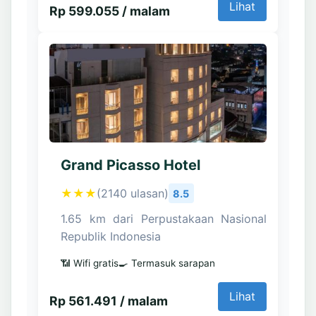
Lihat
Rp 599.055 / malam
Grand Picasso Hotel
★★★
(2140 ulasan)
8.5
1.65 km dari Perpustakaan Nasional
Republik Indonesia
📶 Wifi gratis
🍳 Termasuk sarapan
Lihat
Rp 561.491 / malam