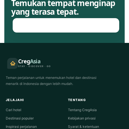
Temukan tempat menginap
yang terasa tepat.
Jelajahi hotel
Creg
Asia
STAY · DISCOVER · GO
Teman perjalanan untuk menemukan hotel dan destinasi
menarik di Indonesia dengan lebih mudah.
JELAJAHI
TENTANG
Cari hotel
Tentang CregAsia
Destinasi populer
Kebijakan privasi
Inspirasi perjalanan
Syarat & ketentuan