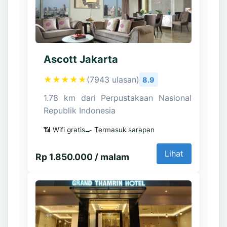
Ascott Jakarta
★★★★★
(7943 ulasan)
8.9
1.78 km dari Perpustakaan Nasional
Republik Indonesia
📶 Wifi gratis
🍳 Termasuk sarapan
Lihat
Rp 1.850.000 / malam