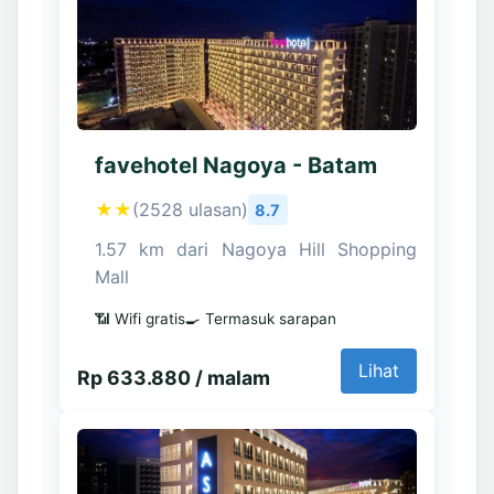
favehotel Nagoya - Batam
★★
(2528 ulasan)
8.7
1.57 km dari Nagoya Hill Shopping
Mall
📶 Wifi gratis
🍳 Termasuk sarapan
Lihat
Rp 633.880 / malam