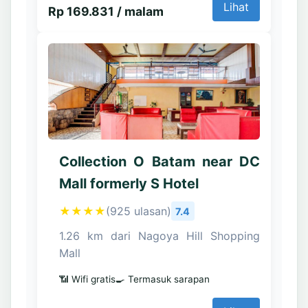
Lihat
Rp 169.831 / malam
Collection O Batam near DC
Mall formerly S Hotel
★★★★
(925 ulasan)
7.4
1.26 km dari Nagoya Hill Shopping
Mall
📶 Wifi gratis
🍳 Termasuk sarapan