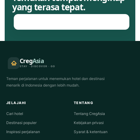
yang terasa tepat.
Jelajahi hotel
Creg
Asia
STAY · DISCOVER · GO
Teman perjalanan untuk menemukan hotel dan destinasi
menarik di Indonesia dengan lebih mudah.
JELAJAHI
TENTANG
Cari hotel
Tentang CregAsia
Destinasi populer
Kebijakan privasi
Inspirasi perjalanan
Syarat & ketentuan